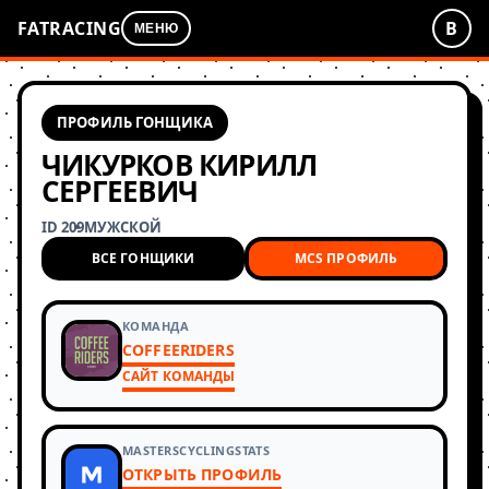
FATRACING
В
МЕНЮ
ПРОФИЛЬ ГОНЩИКА
ЧИКУРКОВ КИРИЛЛ
СЕРГЕЕВИЧ
ID 209
МУЖСКОЙ
ВСЕ ГОНЩИКИ
MCS ПРОФИЛЬ
КОМАНДА
COFFEERIDERS
САЙТ КОМАНДЫ
MASTERSCYCLINGSTATS
ОТКРЫТЬ ПРОФИЛЬ