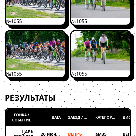
№1055
№1055
№1055
№1055
РЕЗУЛЬТАТЫ
ГОНКА /
ДАТА
ЗАЕЗД / ТАБЛИЦА
КАТЕГОРИЯ
СОБЫТИЕ
ЦАРЬ
20 июня 2026
ВЕПРЬ
аМ35
ВЕПР