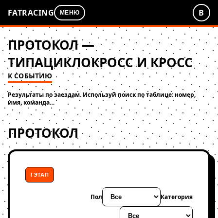
FATRACING
В
МЕНЮ
ПРОТОКОЛ —
ТИПАЦИКЛОКРОСС И КРОСС
К СОБЫТИЮ
Результаты по заездам. Используй поиск по таблице: номер,
имя, команда…
ПРОТОКОЛ
I ЭТАП
Пол
Категория