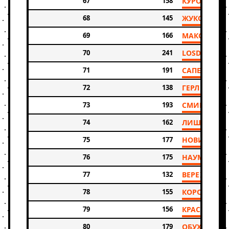
67
158
КУРОЧКИН 
68
145
ЖУКОВСКИЙ
69
166
МАКСИМОВ
70
241
LOSDENISKO
71
191
САПЕГИН Д
72
138
ГЕРЛЬ МИХ
73
193
СМИРНОВ 
74
162
ЛИШНИЙ И
75
177
НОВИКОВ В
76
175
НАУМОВ АЛ
77
132
ВЕРЕХИН К
78
155
КОРОТКОВ 
79
156
КРАСИЛОВ 
80
179
ОБУХОВ ДА