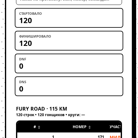
СТАРТОВАЛО
120
ФИНИШИРОВАЛО
120
DNF
0
DNS
0
FURY ROAD · 115 КМ
120 строк • 120 гонщиков • круги: —
#
НОМЕР
УЧАСТНИК
1
171
МИЛОВИДО