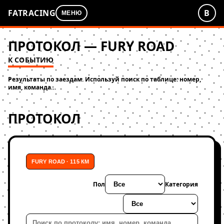
FATRACING
В
МЕНЮ
ПРОТОКОЛ — FURY ROAD
К СОБЫТИЮ
Результаты по заездам. Используй поиск по таблице: номер,
имя, команда…
ПРОТОКОЛ
FURY ROAD · 115 КМ
Пол
Категория
Поиск