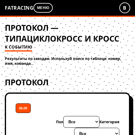
FATRACING
В
МЕНЮ
ПРОТОКОЛ —
ТИПАЦИКЛОКРОСС И КРОСС
К СОБЫТИЮ
Результаты по заездам. Используй поиск по таблице: номер,
имя, команда…
ПРОТОКОЛ
06.09
Пол
Категория