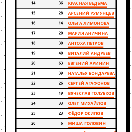
14
36
КРАСНАЯ ВЕДЬМА
15
28
АРСЕНИЙ РУМЯНЦЕВ
16
14
ОЛЬГА ЛИМОНОВА
17
20
МАРИЯ АНИЧИНА
18
30
АНТОХА ПЕТРОВ
19
40
ВИТАЛИЙ АНДРЕЕВ
20
63
ЕВГЕНИЙ АРИНИН
21
39
НАТАЛЬЯ БОНДАРЕВА
22
26
СЕРГЕЙ АГАФОНОВ
23
19
ВЯЧЕСЛАВ ГОЛУБКОВ
24
33
ОЛЕГ МИХАЙЛОВ
25
23
ФЁДОР ОСИПОВ
26
6
МИША ГОЛОВИН