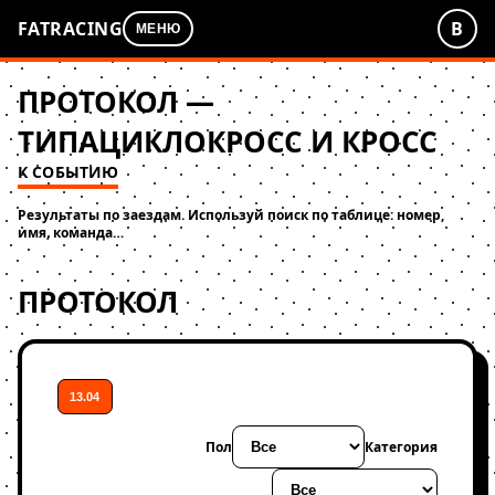
FATRACING
В
МЕНЮ
ПРОТОКОЛ —
ТИПАЦИКЛОКРОСС И КРОСС
К СОБЫТИЮ
Результаты по заездам. Используй поиск по таблице: номер,
имя, команда…
ПРОТОКОЛ
13.04
Пол
Категория