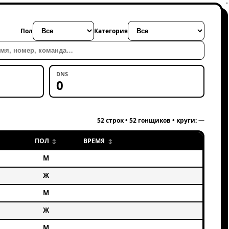
Пол
Категория
Поиск
DNS
0
52 строк • 52 гонщиков • круги: —
ПОЛ
ВРЕМЯ
М
Ж
М
Ж
М