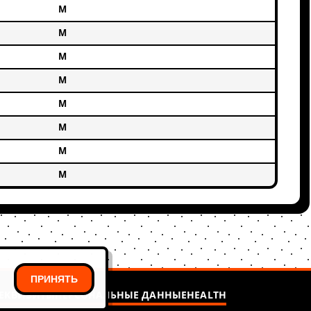
М
М
М
М
М
М
М
М
ПРИНЯТЬ
ЕКВИЗИТЫ
ПЕРСОНАЛЬНЫЕ ДАННЫЕ
HEALTH