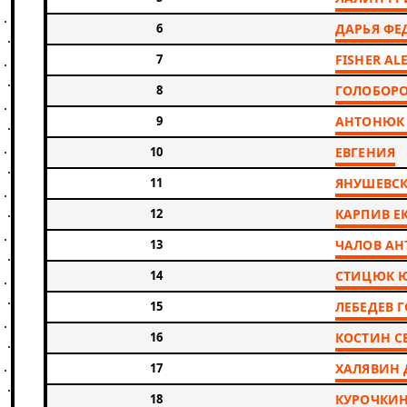
6
ДАРЬЯ ФЕ
7
FISHER AL
8
ГОЛОБОРО
9
АНТОНЮК
10
ЕВГЕНИЯ
11
ЯНУШЕВС
12
КАРПИВ Е
13
ЧАЛОВ АН
14
СТИЦЮК 
15
ЛЕБЕДЕВ 
16
КОСТИН С
17
ХАЛЯВИН
18
КУРОЧКИ