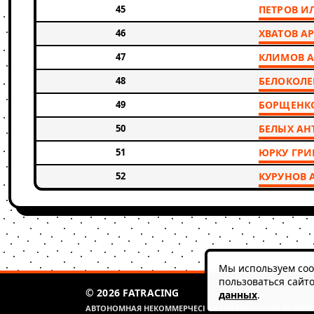
45
ПЕТРОВ И
46
ХВАТОВ А
47
КЛИМОВ А
48
БЕЛОКОЛЕ
49
БОРЩЕНК
50
БЕЛЫХ АН
51
ЮРКУ ГР
52
КУРУНОВ 
Мы используем cook
пользоваться сайт
© 2026 FATRACING
данных
.
АВТОНОМНАЯ НЕКОММЕРЧЕСКАЯ ОРГАНИЗАЦИЯ РАЗВИТИ