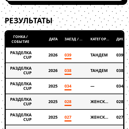
РЕЗУЛЬТАТЫ
ГОНКА /
ДАТА
ЗАЕЗД / ТАБЛИЦА
КАТЕГОРИЯ
СОБЫТИЕ
РАЗДЕЛКА
2026
039
ТАНДЕМ
039
CUP
РАЗДЕЛКА
2026
038
ТАНДЕМ
038
CUP
РАЗДЕЛКА
2025
034
—
034
CUP
РАЗДЕЛКА
2025
028
ЖЕНСКАЯ
028
CUP
РАЗДЕЛКА
2025
027
ЖЕНСКАЯ
027
CUP