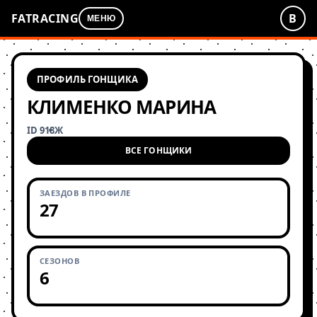
FATRACING
В
МЕНЮ
ПРОФИЛЬ ГОНЩИКА
КЛИМЕНКО МАРИНА
ID 918
Ж
ВСЕ ГОНЩИКИ
ЗАЕЗДОВ В ПРОФИЛЕ
27
СЕЗОНОВ
6