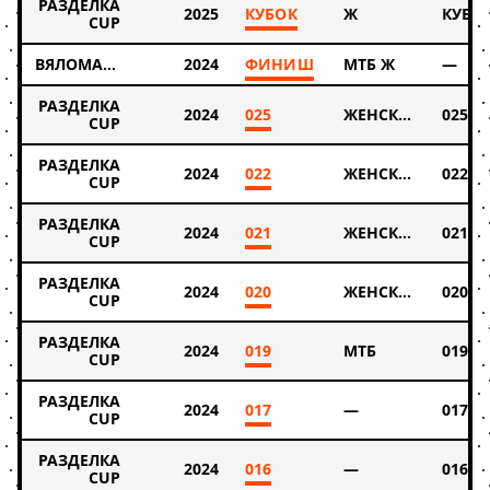
РАЗДЕЛКА
2025
КУБОК
Ж
КУБО
CUP
ВЯЛОМАРАФОН
2024
ФИНИШ
МТБ Ж
—
РАЗДЕЛКА
2024
025
ЖЕНСКАЯ
025
CUP
РАЗДЕЛКА
2024
022
ЖЕНСКАЯ
022
CUP
РАЗДЕЛКА
2024
021
ЖЕНСКАЯ
021
CUP
РАЗДЕЛКА
2024
020
ЖЕНСКАЯ
020
CUP
РАЗДЕЛКА
2024
019
МТБ
019
CUP
РАЗДЕЛКА
2024
017
—
017
CUP
РАЗДЕЛКА
2024
016
—
016
CUP