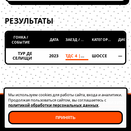
РЕЗУЛЬТАТЫ
ГОНКА /
ДАТА
ЗАЕЗД / ТАБЛИЦА
КАТЕГОРИЯ
СОБЫТИЕ
ТУР ДЕ
2023
ТДС 4 | 2023
ШОССЕ
—
СЕЛИЩИ
Мы используем cookies для работы сайта, входа и аналитики.
Продолжая пользоваться сайтом, вы соглашаетесь с
РЕКВИЗИТЫ
политикой обработки персональных данных
.
© 2026 FATRACING
ПЕРСОНАЛЬНЫЕ
АВТОНОМНАЯ НЕКОММЕРЧЕСКАЯ ОРГАНИЗАЦИЯ
ДАННЫЕ
РАЗВИТИЯ ВЕЛОСИПЕДНОГО ДВИЖЕНИЯ "КЛУБ
ПРИНЯТЬ
ФАТ РЭЙСИНГ (ГОНКИ)"
HEALTH