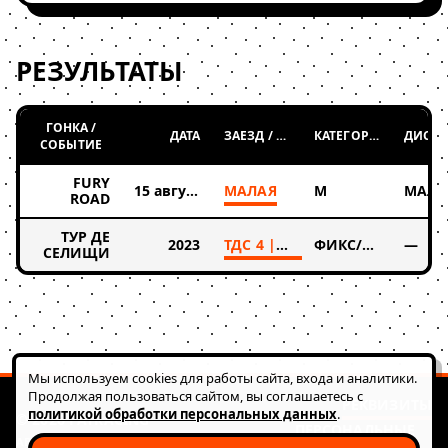
РЕЗУЛЬТАТЫ
ГОНКА /
ДАТА
ЗАЕЗД / ТАБЛИЦА
КАТЕГОРИЯ
СОБЫТИЕ
FURY
15 августа 2025
МАЛАЯ
М
МАЛА
ROAD
ТУР ДЕ
2023
ТДС 4 | 2023
ФИКС/СИНГЛ
—
СЕЛИЩИ
Мы используем cookies для работы сайта, входа и аналитики.
Продолжая пользоваться сайтом, вы соглашаетесь с
РЕКВИЗИТЫ
политикой обработки персональных данных
.
© 2026 FATRACING
ПЕРСОНАЛЬНЫЕ
АВТОНОМНАЯ НЕКОММЕРЧЕСКАЯ ОРГАНИЗАЦИЯ