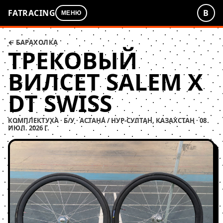
FATRACING
В
МЕНЮ
← БАРАХОЛКА
ТРЕКОВЫЙ
ВИЛСЕТ SALEM X
DT SWISS
КОМПЛЕКТУХА · Б/У · АСТАНА / НУР-СУЛТАН, КАЗАХСТАН · 08
ИЮЛ. 2026 Г.