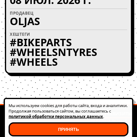
ПРОДАВЕЦ
OLJAS
ХЕШТЕГИ
#BIKEPARTS
#WHEELSNTYRES
#WHEELS
Мы используем cookies для работы сайта, входа и аналитики.
Продолжая пользоваться сайтом, вы соглашаетесь с
РЕКВИЗИТЫ
политикой обработки персональных данных
.
© 2026 FATRACING
ПЕРСОНАЛЬНЫЕ
АВТОНОМНАЯ НЕКОММЕРЧЕСКАЯ ОРГАНИЗАЦИЯ
ДАННЫЕ
РАЗВИТИЯ ВЕЛОСИПЕДНОГО ДВИЖЕНИЯ "КЛУБ
ПРИНЯТЬ
ФАТ РЭЙСИНГ (ГОНКИ)"
HEALTH