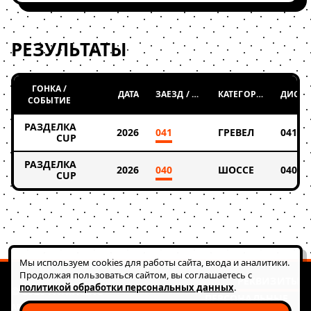
РЕЗУЛЬТАТЫ
ГОНКА /
ДАТА
ЗАЕЗД / ТАБЛИЦА
КАТЕГОРИЯ
СОБЫТИЕ
РАЗДЕЛКА
2026
041
ГРЕВЕЛ
041
CUP
РАЗДЕЛКА
2026
040
ШОССЕ
040
CUP
Мы используем cookies для работы сайта, входа и аналитики.
Продолжая пользоваться сайтом, вы соглашаетесь с
РЕКВИЗИТЫ
политикой обработки персональных данных
.
© 2026 FATRACING
ПЕРСОНАЛЬНЫЕ
АВТОНОМНАЯ НЕКОММЕРЧЕСКАЯ ОРГАНИЗАЦИЯ