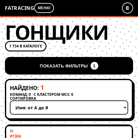
FATRACING
В
МЕНЮ
ГОНЩИКИ
1 734 В КАТАЛОГЕ
ПОКАЗАТЬ ФИЛЬТРЫ
1
1
НАЙДЕНО:
КОМАНД: 0 · С КЛАСТЕРОМ MCS: 0
СОРТИРОВКА
Применить сортировку
#1304