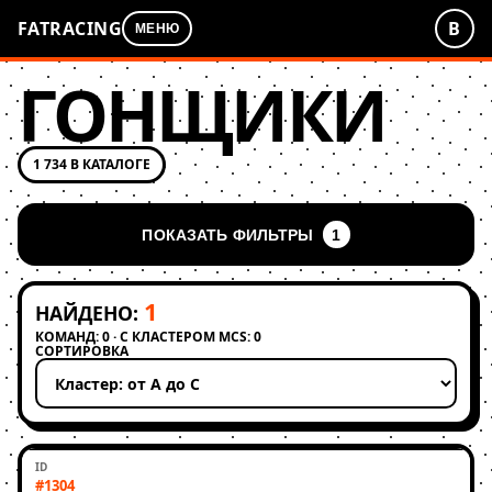
FATRACING
В
МЕНЮ
ГОНЩИКИ
1 734 В КАТАЛОГЕ
ПОКАЗАТЬ ФИЛЬТРЫ
1
1
НАЙДЕНО:
КОМАНД: 0 · С КЛАСТЕРОМ MCS: 0
СОРТИРОВКА
Применить сортировку
#1304