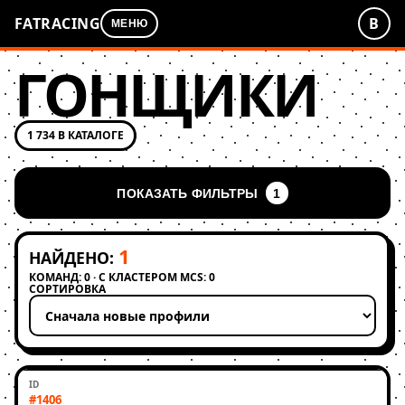
FATRACING
В
МЕНЮ
ГОНЩИКИ
1 734 В КАТАЛОГЕ
ПОКАЗАТЬ ФИЛЬТРЫ
1
1
НАЙДЕНО:
КОМАНД: 0 · С КЛАСТЕРОМ MCS: 0
СОРТИРОВКА
Применить сортировку
#1406