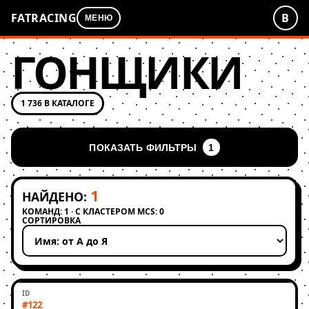
FATRACING
В
МЕНЮ
ГОНЩИКИ
1 736 В КАТАЛОГЕ
ПОКАЗАТЬ ФИЛЬТРЫ
1
1
НАЙДЕНО:
КОМАНД: 1 · С КЛАСТЕРОМ MCS: 0
СОРТИРОВКА
Применить сортировку
#122