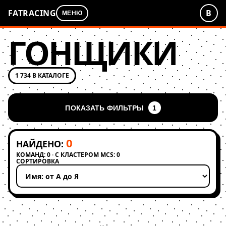
FATRACING
В
МЕНЮ
ГОНЩИКИ
1 734 В КАТАЛОГЕ
ПОКАЗАТЬ ФИЛЬТРЫ
1
0
НАЙДЕНО:
КОМАНД: 0 · С КЛАСТЕРОМ MCS: 0
СОРТИРОВКА
Применить сортировку