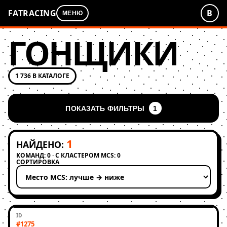
FATRACING
В
МЕНЮ
ГОНЩИКИ
1 736 В КАТАЛОГЕ
ПОКАЗАТЬ ФИЛЬТРЫ
1
1
НАЙДЕНО:
КОМАНД: 0 · С КЛАСТЕРОМ MCS: 0
СОРТИРОВКА
Применить сортировку
#1275