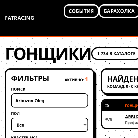
СОБЫТИЯ
БАРАХОЛКА
FATRACING
ГОНЩИКИ
1 734 В КАТАЛОГЕ
ФИЛЬТРЫ
НАЙДЕН
1
АКТИВНО:
КОМАНД: 0 · С 
ПОИСК
ID
ГОНЩ
ПОЛ
ARBU
#78
Профи
КЛАСТЕР MCS