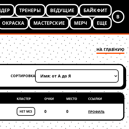
ЙДЕР
ТРЕНЕРЫ
ВЕДУЩИЕ
БАЙКФИТ
В
ОКРАСКА
МАСТЕРСКИЕ
МЕРЧ
ЕЩЕ
НА ГЛАВНУЮ
СОРТИРОВКА
Применить сортировку
КЛАСТЕР
ОЧКИ
МЕСТО
ССЫЛКИ
0
0
НЕТ MCS
ПРОФИЛЬ