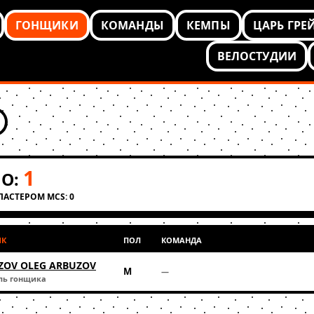
ГОНЩИКИ
КОМАНДЫ
КЕМПЫ
ЦАРЬ ГРЕ
ВЕЛОСТУДИИ
1
О:
КЛАСТЕРОМ MCS: 0
ИК
ПОЛ
КОМАНДА
ZOV OLEG ARBUZOV
М
—
ль гонщика