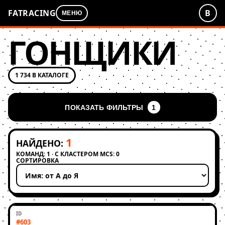
FATRACING
В
МЕНЮ
ГОНЩИКИ
1 734 В КАТАЛОГЕ
ПОКАЗАТЬ ФИЛЬТРЫ
1
1
НАЙДЕНО:
КОМАНД: 1 · С КЛАСТЕРОМ MCS: 0
СОРТИРОВКА
Применить сортировку
#603