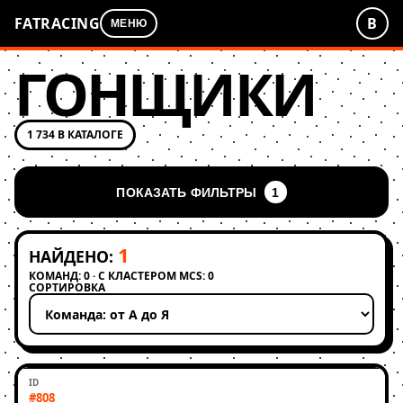
FATRACING
В
МЕНЮ
ГОНЩИКИ
1 734 В КАТАЛОГЕ
ПОКАЗАТЬ ФИЛЬТРЫ
1
1
НАЙДЕНО:
КОМАНД: 0 · С КЛАСТЕРОМ MCS: 0
СОРТИРОВКА
Применить сортировку
#808