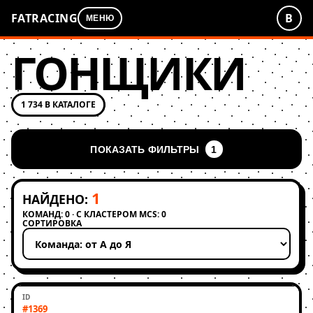
FATRACING
В
МЕНЮ
ГОНЩИКИ
1 734 В КАТАЛОГЕ
ПОКАЗАТЬ ФИЛЬТРЫ
1
1
НАЙДЕНО:
КОМАНД: 0 · С КЛАСТЕРОМ MCS: 0
СОРТИРОВКА
Применить сортировку
#1369