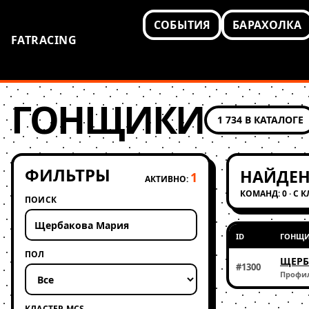
СОБЫТИЯ
БАРАХОЛКА
FATRACING
ГОНЩИКИ
1 734 В КАТАЛОГЕ
ФИЛЬТРЫ
НАЙДЕН
1
АКТИВНО:
КОМАНД: 0 · С 
ПОИСК
ID
ГОНЩ
ПОЛ
ЩЕРБ
#1300
Профи
КЛАСТЕР MCS