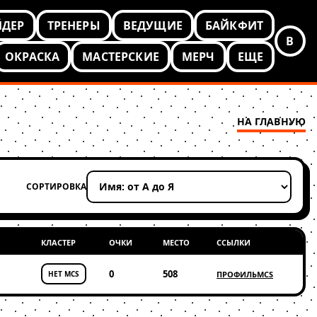
ЙДЕР
ТРЕНЕРЫ
ВЕДУЩИЕ
БАЙКФИТ
В
ОКРАСКА
МАСТЕРСКИЕ
МЕРЧ
ЕЩЕ
НА ГЛАВНУЮ
СОРТИРОВКА
Применить сортировку
КЛАСТЕР
ОЧКИ
МЕСТО
ССЫЛКИ
0
508
НЕТ MCS
ПРОФИЛЬ
MCS