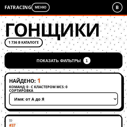
FATRACING
В
МЕНЮ
ГОНЩИКИ
1 736 В КАТАЛОГЕ
ПОКАЗАТЬ ФИЛЬТРЫ
1
1
НАЙДЕНО:
КОМАНД: 0 · С КЛАСТЕРОМ MCS: 0
СОРТИРОВКА
Применить сортировку
#37