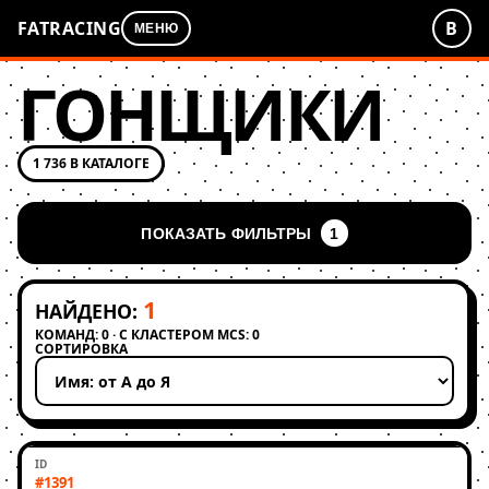
FATRACING
В
МЕНЮ
ГОНЩИКИ
1 736 В КАТАЛОГЕ
ПОКАЗАТЬ ФИЛЬТРЫ
1
1
НАЙДЕНО:
КОМАНД: 0 · С КЛАСТЕРОМ MCS: 0
СОРТИРОВКА
Применить сортировку
#1391