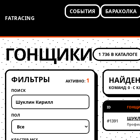
СОБЫТИЯ
БАРАХОЛКА
FATRACING
ГОНЩИКИ
1 736 В КАТАЛОГЕ
ФИЛЬТРЫ
НАЙДЕН
1
АКТИВНО:
КОМАНД: 0 · С 
ПОИСК
ID
ГОНЩ
ПОЛ
ШУКЛ
#1391
Профи
КЛАСТЕР MCS