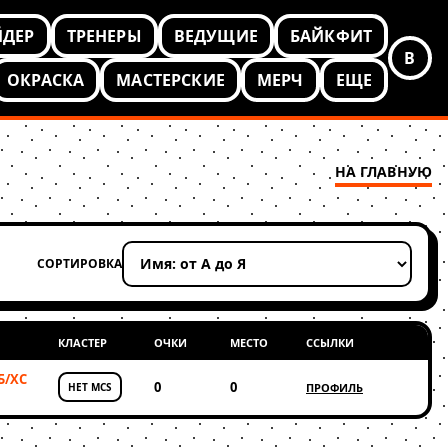
ЙДЕР
ТРЕНЕРЫ
ВЕДУЩИЕ
БАЙКФИТ
В
ОКРАСКА
МАСТЕРСКИЕ
МЕРЧ
ЕЩЕ
НА ГЛАВНУЮ
СОРТИРОВКА
Применить сортировку
КЛАСТЕР
ОЧКИ
МЕСТО
ССЫЛКИ
Б/XC
0
0
НЕТ MCS
ПРОФИЛЬ