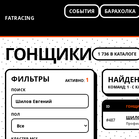
СОБЫТИЯ
БАРАХОЛКА
FATRACING
ГОНЩИКИ
1 736 В КАТАЛОГЕ
ФИЛЬТРЫ
НАЙДЕН
1
АКТИВНО:
КОМАНД: 1 · С 
ПОИСК
ID
ГОНЩ
ПОЛ
ШИЛО
#487
Профи
КЛАСТЕР MCS