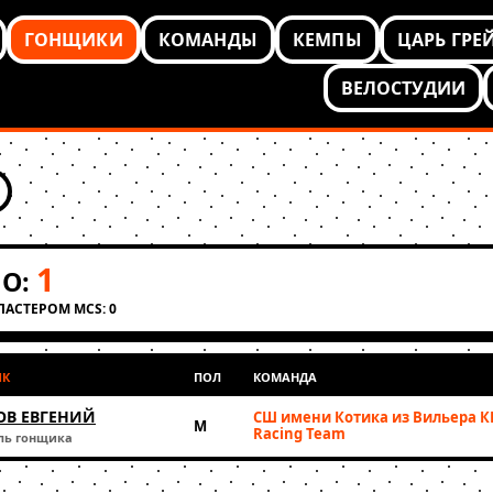
ГОНЩИКИ
КОМАНДЫ
КЕМПЫ
ЦАРЬ ГРЕ
ВЕЛОСТУДИИ
1
О:
КЛАСТЕРОМ MCS: 0
ИК
ПОЛ
КОМАНДА
В ЕВГЕНИЙ
СШ имени Котика из Вильера К
М
Racing Team
ль гонщика