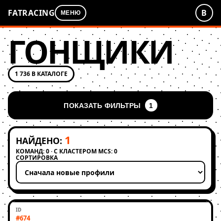
FATRACING
В
МЕНЮ
ГОНЩИКИ
1 736 В КАТАЛОГЕ
ПОКАЗАТЬ ФИЛЬТРЫ
1
1
НАЙДЕНО:
КОМАНД: 0 · С КЛАСТЕРОМ MCS: 0
СОРТИРОВКА
Применить сортировку
#674