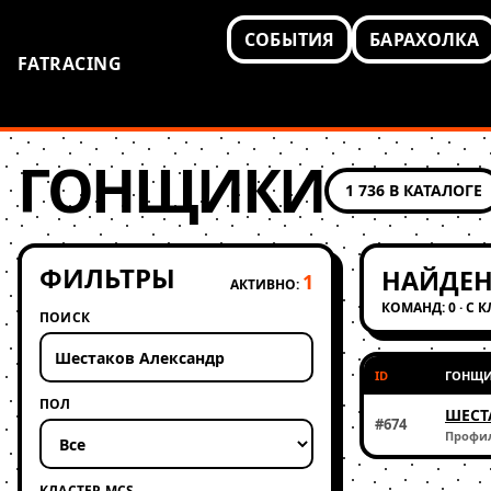
СОБЫТИЯ
БАРАХОЛКА
FATRACING
ГОНЩИКИ
1 736 В КАТАЛОГЕ
ФИЛЬТРЫ
НАЙДЕН
1
АКТИВНО:
КОМАНД: 0 · С 
ПОИСК
ID
ГОНЩ
ПОЛ
ШЕСТ
#674
Профи
КЛАСТЕР MCS