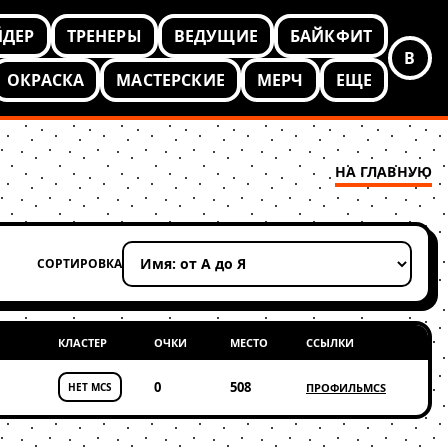
ЙДЕР
ТРЕНЕРЫ
ВЕДУЩИЕ
БАЙКФИТ
В
ОКРАСКА
МАСТЕРСКИЕ
МЕРЧ
ЕЩЕ
НА ГЛАВНУЮ
СОРТИРОВКА
Применить сортировку
КЛАСТЕР
ОЧКИ
МЕСТО
ССЫЛКИ
0
508
НЕТ MCS
ПРОФИЛЬ
MCS