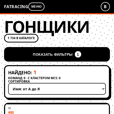
FATRACING
В
МЕНЮ
ГОНЩИКИ
1 734 В КАТАЛОГЕ
ПОКАЗАТЬ ФИЛЬТРЫ
1
1
НАЙДЕНО:
КОМАНД: 0 · С КЛАСТЕРОМ MCS: 0
СОРТИРОВКА
Применить сортировку
#80