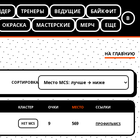
ЙДЕР
ТРЕНЕРЫ
ВЕДУЩИЕ
БАЙКФИТ
В
ОКРАСКА
МАСТЕРСКИЕ
МЕРЧ
ЕЩЕ
НА ГЛАВНУЮ
СОРТИРОВКА
Применить сортировку
КЛАСТЕР
ОЧКИ
МЕСТО
ССЫЛКИ
9
569
НЕТ MCS
ПРОФИЛЬ
MCS