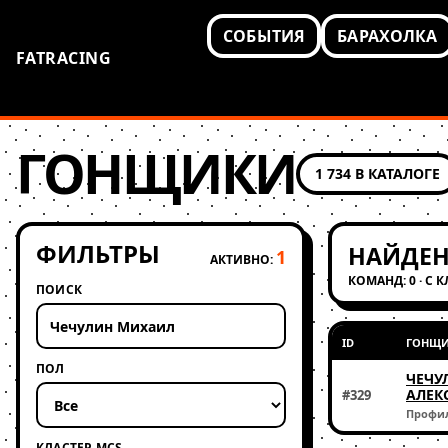
СОБЫТИЯ
БАРАХОЛКА
FATRACING
ГОНЩИКИ
1 734 В КАТАЛОГЕ
ФИЛЬТРЫ
НАЙДЕН
1
АКТИВНО:
КОМАНД: 0 · С 
ПОИСК
ID
ГОНЩ
ПОЛ
ЧЕЧУ
АЛЕК
#329
Профи
КЛАСТЕР MCS