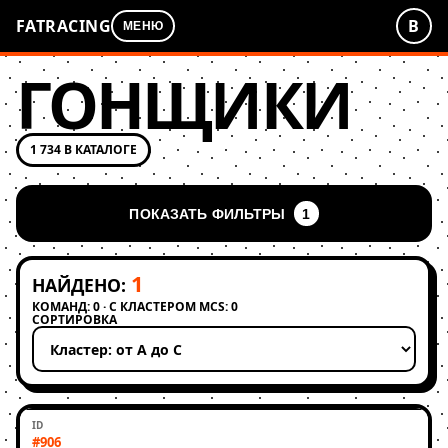
FATRACING
В
МЕНЮ
ГОНЩИКИ
1 734 В КАТАЛОГЕ
ПОКАЗАТЬ ФИЛЬТРЫ
1
1
НАЙДЕНО:
КОМАНД: 0 · С КЛАСТЕРОМ MCS: 0
СОРТИРОВКА
Применить сортировку
#906