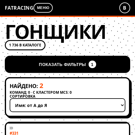
FATRACING
В
МЕНЮ
ГОНЩИКИ
1 736 В КАТАЛОГЕ
ПОКАЗАТЬ ФИЛЬТРЫ
1
2
НАЙДЕНО:
КОМАНД: 0 · С КЛАСТЕРОМ MCS: 0
СОРТИРОВКА
Применить сортировку
#331