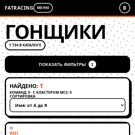
FATRACING
В
МЕНЮ
ГОНЩИКИ
1 734 В КАТАЛОГЕ
ПОКАЗАТЬ ФИЛЬТРЫ
1
1
НАЙДЕНО:
КОМАНД: 0 · С КЛАСТЕРОМ MCS: 0
СОРТИРОВКА
Применить сортировку
#331