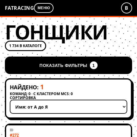
FATRACING
В
МЕНЮ
ГОНЩИКИ
1 734 В КАТАЛОГЕ
ПОКАЗАТЬ ФИЛЬТРЫ
1
1
НАЙДЕНО:
КОМАНД: 0 · С КЛАСТЕРОМ MCS: 0
СОРТИРОВКА
Применить сортировку
#272