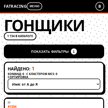
FATRACING
В
МЕНЮ
ГОНЩИКИ
1 734 В КАТАЛОГЕ
ПОКАЗАТЬ ФИЛЬТРЫ
1
1
НАЙДЕНО:
КОМАНД: 0 · С КЛАСТЕРОМ MCS: 0
СОРТИРОВКА
Применить сортировку
#1354