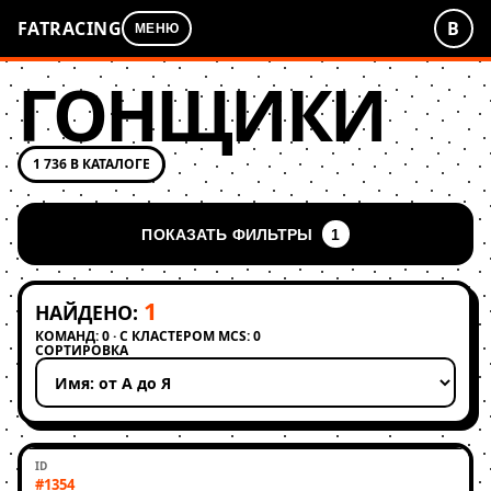
FATRACING
В
МЕНЮ
ГОНЩИКИ
1 736 В КАТАЛОГЕ
ПОКАЗАТЬ ФИЛЬТРЫ
1
1
НАЙДЕНО:
КОМАНД: 0 · С КЛАСТЕРОМ MCS: 0
СОРТИРОВКА
Применить сортировку
#1354