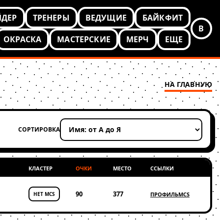
ЙДЕР
ТРЕНЕРЫ
ВЕДУЩИЕ
БАЙКФИТ
В
ОКРАСКА
МАСТЕРСКИЕ
МЕРЧ
ЕЩЕ
НА ГЛАВНУЮ
СОРТИРОВКА
Применить сортировку
КЛАСТЕР
ОЧКИ
МЕСТО
ССЫЛКИ
90
377
НЕТ MCS
ПРОФИЛЬ
MCS