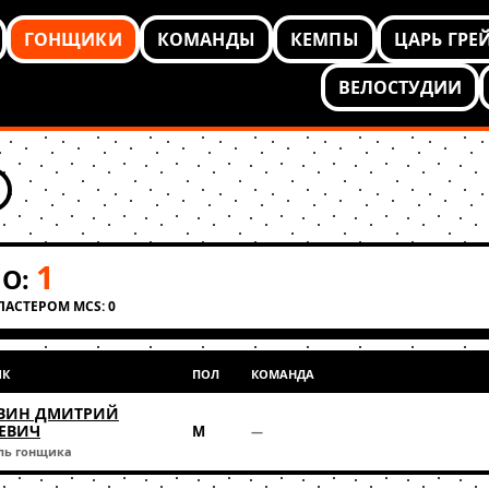
ГОНЩИКИ
КОМАНДЫ
КЕМПЫ
ЦАРЬ ГРЕ
ВЕЛОСТУДИИ
1
О:
КЛАСТЕРОМ MCS: 0
ИК
ПОЛ
КОМАНДА
ВИН ДМИТРИЙ
ЕВИЧ
М
—
ль гонщика