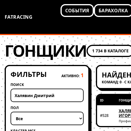
СОБЫТИЯ
БАРАХОЛКА
FATRACING
ГОНЩИКИ
1 734 В КАТАЛОГЕ
ФИЛЬТРЫ
НАЙДЕН
1
АКТИВНО:
КОМАНД: 0 · С 
ПОИСК
ID
ГОНЩ
ПОЛ
ХАЛЯ
ИГОР
#528
Профи
КЛАСТЕР MCS