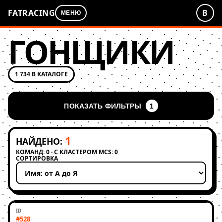
FATRACING
В
МЕНЮ
ГОНЩИКИ
1 734 В КАТАЛОГЕ
ПОКАЗАТЬ ФИЛЬТРЫ
1
1
НАЙДЕНО:
КОМАНД: 0 · С КЛАСТЕРОМ MCS: 0
СОРТИРОВКА
Применить сортировку
#528