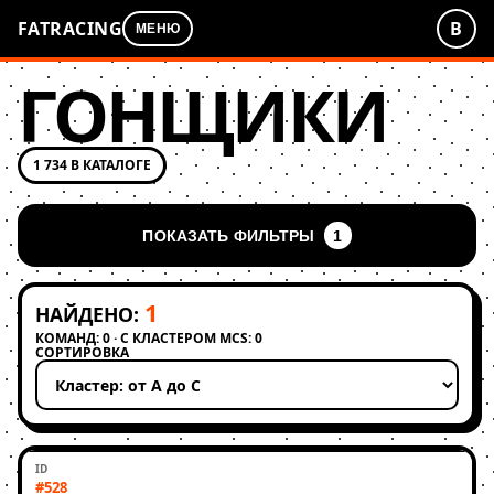
FATRACING
В
МЕНЮ
ГОНЩИКИ
1 734 В КАТАЛОГЕ
ПОКАЗАТЬ ФИЛЬТРЫ
1
1
НАЙДЕНО:
КОМАНД: 0 · С КЛАСТЕРОМ MCS: 0
СОРТИРОВКА
Применить сортировку
#528