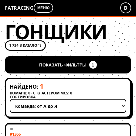
FATRACING
В
МЕНЮ
ГОНЩИКИ
1 734 В КАТАЛОГЕ
ПОКАЗАТЬ ФИЛЬТРЫ
1
1
НАЙДЕНО:
КОМАНД: 0 · С КЛАСТЕРОМ MCS: 0
СОРТИРОВКА
Применить сортировку
#1366