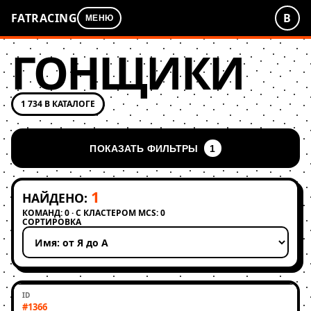
FATRACING
В
МЕНЮ
ГОНЩИКИ
1 734 В КАТАЛОГЕ
ПОКАЗАТЬ ФИЛЬТРЫ
1
1
НАЙДЕНО:
КОМАНД: 0 · С КЛАСТЕРОМ MCS: 0
СОРТИРОВКА
Применить сортировку
#1366