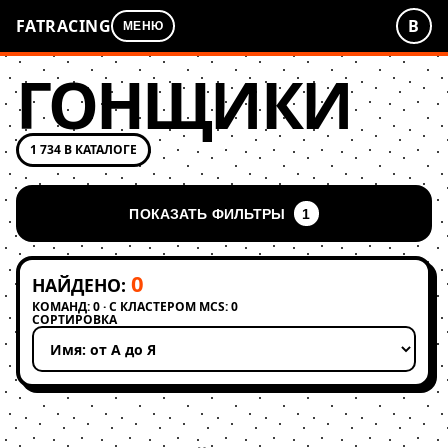
FATRACING
В
МЕНЮ
ГОНЩИКИ
1 734 В КАТАЛОГЕ
ПОКАЗАТЬ ФИЛЬТРЫ
1
0
НАЙДЕНО:
КОМАНД: 0 · С КЛАСТЕРОМ MCS: 0
СОРТИРОВКА
Применить сортировку