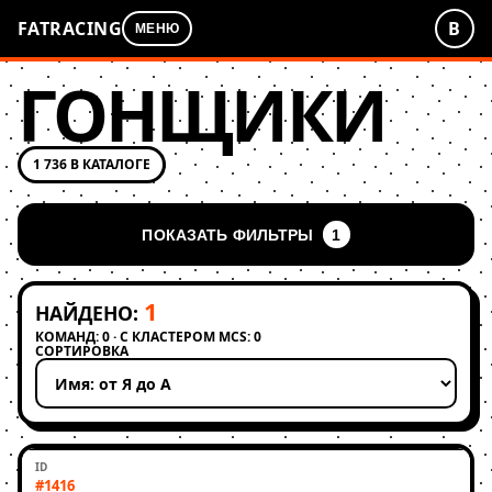
FATRACING
В
МЕНЮ
ГОНЩИКИ
1 736 В КАТАЛОГЕ
ПОКАЗАТЬ ФИЛЬТРЫ
1
1
НАЙДЕНО:
КОМАНД: 0 · С КЛАСТЕРОМ MCS: 0
СОРТИРОВКА
Применить сортировку
#1416