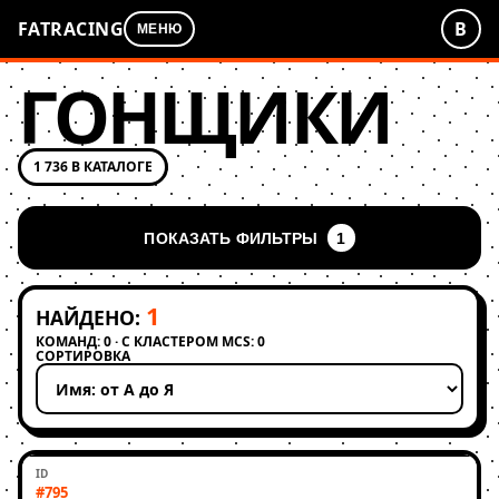
FATRACING
В
МЕНЮ
ГОНЩИКИ
1 736 В КАТАЛОГЕ
ПОКАЗАТЬ ФИЛЬТРЫ
1
1
НАЙДЕНО:
КОМАНД: 0 · С КЛАСТЕРОМ MCS: 0
СОРТИРОВКА
Применить сортировку
#795