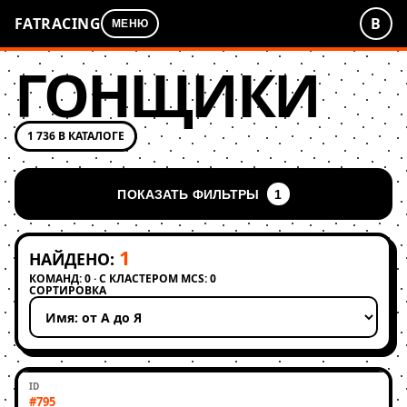
FATRACING
В
МЕНЮ
ГОНЩИКИ
1 736 В КАТАЛОГЕ
ПОКАЗАТЬ ФИЛЬТРЫ
1
1
НАЙДЕНО:
КОМАНД: 0 · С КЛАСТЕРОМ MCS: 0
СОРТИРОВКА
Применить сортировку
#795