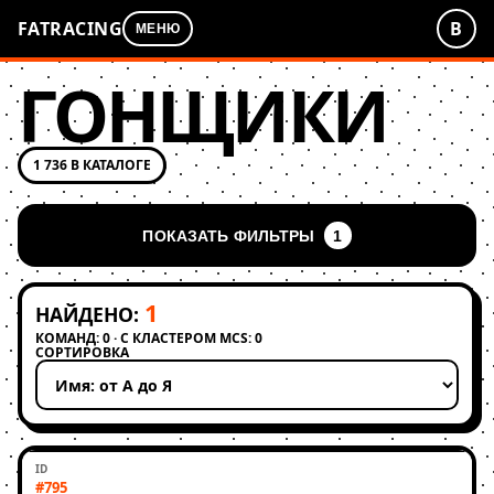
FATRACING
В
МЕНЮ
ГОНЩИКИ
1 736 В КАТАЛОГЕ
ПОКАЗАТЬ ФИЛЬТРЫ
1
1
НАЙДЕНО:
КОМАНД: 0 · С КЛАСТЕРОМ MCS: 0
СОРТИРОВКА
Применить сортировку
#795