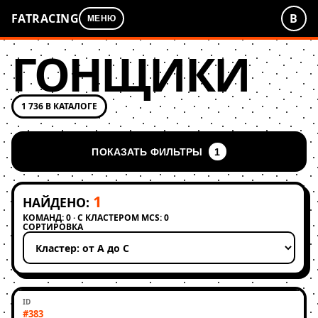
FATRACING
В
МЕНЮ
ГОНЩИКИ
1 736 В КАТАЛОГЕ
ПОКАЗАТЬ ФИЛЬТРЫ
1
1
НАЙДЕНО:
КОМАНД: 0 · С КЛАСТЕРОМ MCS: 0
СОРТИРОВКА
Применить сортировку
#383