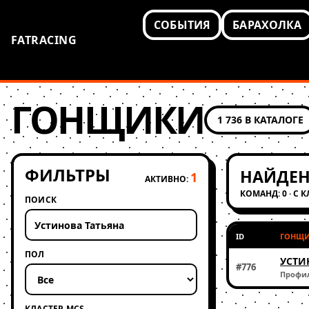
СОБЫТИЯ
БАРАХОЛКА
FATRACING
ГОНЩИКИ
1 736 В КАТАЛОГЕ
ФИЛЬТРЫ
НАЙДЕН
1
АКТИВНО:
КОМАНД: 0 · С 
ПОИСК
ID
ГОНЩ
ПОЛ
УСТИ
#776
Профи
КЛАСТЕР MCS