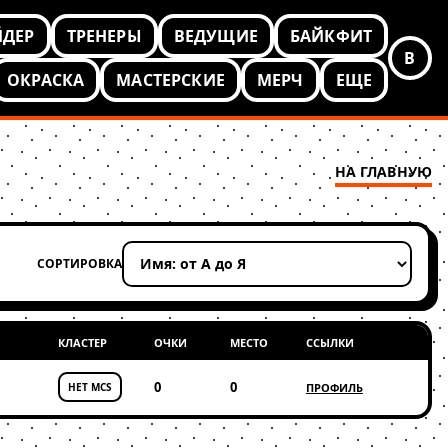
ЙДЕР
ТРЕНЕРЫ
ВЕДУЩИЕ
БАЙКФИТ
В
ОКРАСКА
МАСТЕРСКИЕ
МЕРЧ
ЕЩЕ
НА ГЛАВНУЮ
СОРТИРОВКА
Применить сортировку
КЛАСТЕР
ОЧКИ
МЕСТО
ССЫЛКИ
0
0
НЕТ MCS
ПРОФИЛЬ