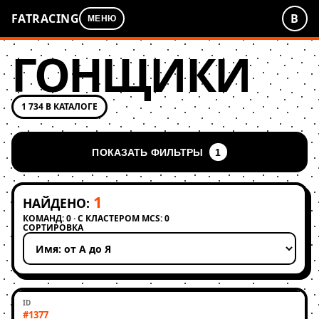
FATRACING
В
МЕНЮ
ГОНЩИКИ
1 734 В КАТАЛОГЕ
ПОКАЗАТЬ ФИЛЬТРЫ
1
1
НАЙДЕНО:
КОМАНД: 0 · С КЛАСТЕРОМ MCS: 0
СОРТИРОВКА
Применить сортировку
#1377