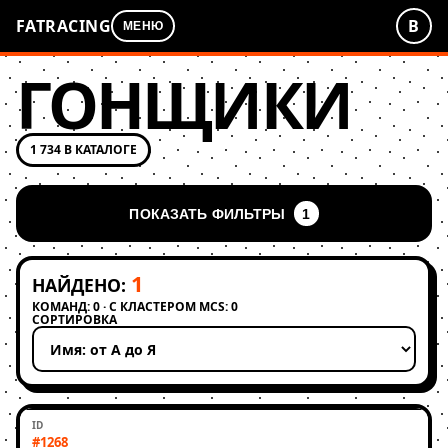
FATRACING
В
МЕНЮ
ГОНЩИКИ
1 734 В КАТАЛОГЕ
ПОКАЗАТЬ ФИЛЬТРЫ
1
1
НАЙДЕНО:
КОМАНД: 0 · С КЛАСТЕРОМ MCS: 0
СОРТИРОВКА
Применить сортировку
#1268